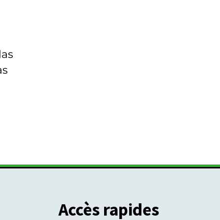
las
as
Accès rapides