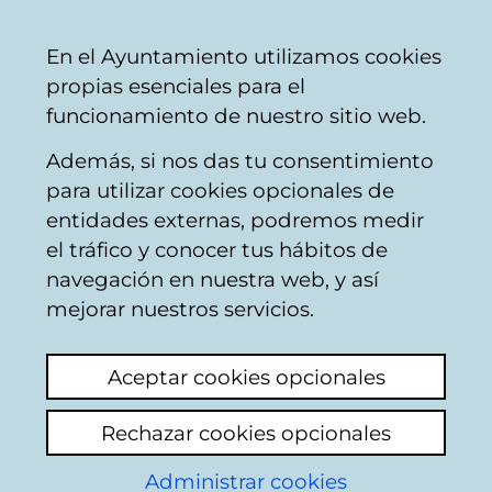
Mairie
Partager
Con
Français
En el Ayuntamiento utilizamos cookies
de
propias esenciales para el
Vitoria-
funcionamiento de nuestro sitio web.
Gasteiz
Además, si nos das tu consentimiento
Buscador del mercado de Santa
para utilizar cookies opcionales de
Bárbara
entidades externas, podremos medir
el tráfico y conocer tus hábitos de
navegación en nuestra web, y así
Resultado de la
mejorar nuestros servicios.
búsqueda
Aceptar cookies opcionales
Rechazar cookies opcionales
Administrar cookies