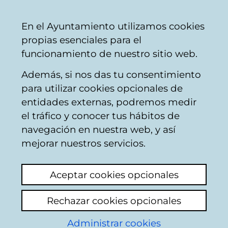
Mairie
Partager
Con
Français
En el Ayuntamiento utilizamos cookies
de
propias esenciales para el
Vitoria-
funcionamiento de nuestro sitio web.
Gasteiz
Además, si nos das tu consentimiento
Konpondu
para utilizar cookies opcionales de
entidades externas, podremos medir
el tráfico y conocer tus hábitos de
Resultado de la
navegación en nuestra web, y así
mejorar nuestros servicios.
búsqueda
Aceptar cookies opcionales
Rechazar cookies opcionales
Administrar cookies