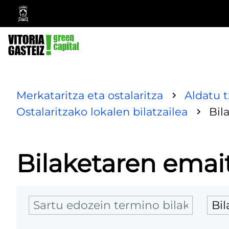
Vitoria-
Gasteizko
Udala
Merkataritza eta ostalaritza
Aldatu 
Ostalaritzako lokalen bilatzailea
Bil
Bilaketaren emai