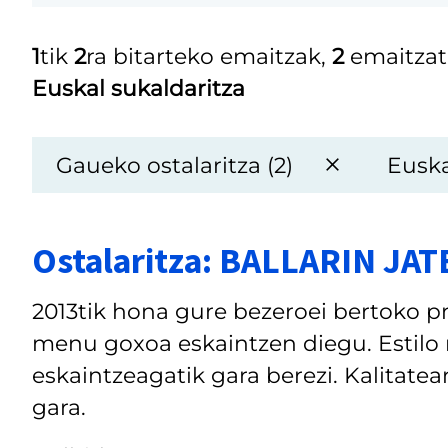
1
tik
2
ra bitarteko emaitzak,
2
emaitzat
Euskal sukaldaritza
Gaueko ostalaritza (2)
Euska
Ostalaritza: BALLARIN JA
2013tik hona gure bezeroei bertoko p
menu goxoa eskaintzen diegu. Estilo
eskaintzeagatik gara berezi. Kalitate
gara.