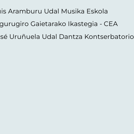
uis Aramburu Udal Musika Eskola
gurugiro Gaietarako Ikastegia - CEA
sé Uruñuela Udal Dantza Kontserbatori