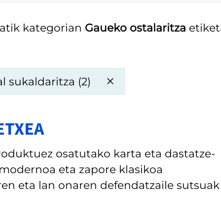
atik kategorian
Gaueko ostalaritza
etike
l sukaldaritza (2)
TETXEA
roduktuez osatutako karta eta dastatze-
 modernoa eta zapore klasikoa
aren eta lan onaren defendatzaile sutsuak