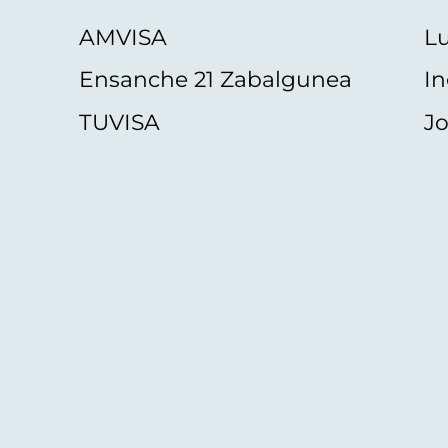
AMVISA
L
Ensanche 21 Zabalgunea
In
TUVISA
Jo