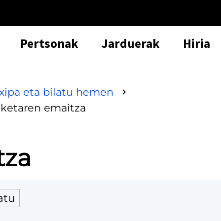
Pertsonak
Jarduerak
Hiria
txipa eta bilatu hemen
aketaren emaitza
tza