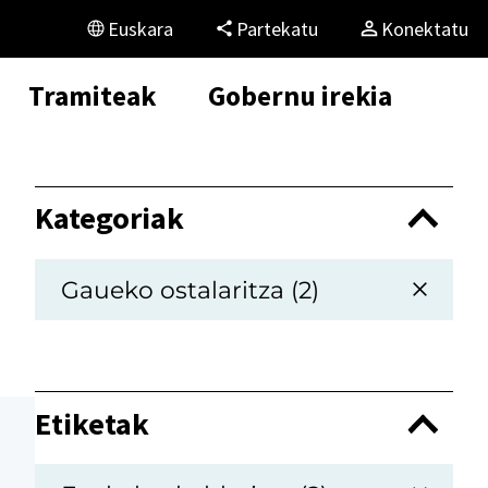
Euskara
Partekatu
Konektatu
Tramiteak
Gobernu irekia
Kategoriak
Gaueko ostalaritza (2)
Etiketak