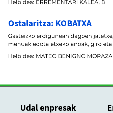
Helbidea: ERREMENTARI KALEA, 8
Ostalaritza: KOBATXA
Gasteizko erdigunean dagoen jatetxe/
menuak edota etxeko anoak, giro eta
Helbidea: MATEO BENIGNO MORAZA 
Udal enpresak
E