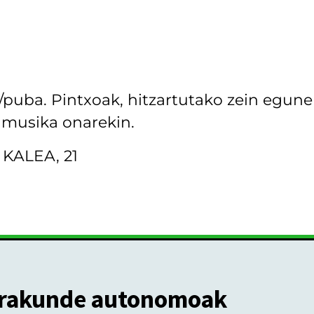
puba. Pintxoak, hitzartutako zein egun
 musika onarekin.
KALEA, 21
rakunde autonomoak