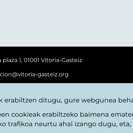
 plaza 1, 01001 Vitoria-Gasteiz
cion@vitoria-gasteiz.org
161616
 erabiltzen ditugu, gure webgunea behar
teen cookieak erabiltzeko baimena emate
 trafikoa neurtu ahal izango dugu, eta, 
itika
Web mapa
Erabilerraztasuna
Harremaneta