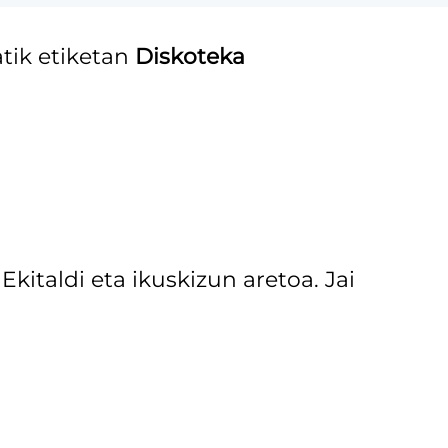
tik etiketan
Diskoteka
kitaldi eta ikuskizun aretoa. Jai