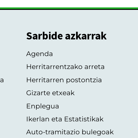
Sarbide azkarrak
Agenda
Herritarrentzako arreta
oa
Herritarren postontzia
Gizarte etxeak
Enplegua
Ikerlan eta Estatistikak
Auto-tramitazio bulegoak