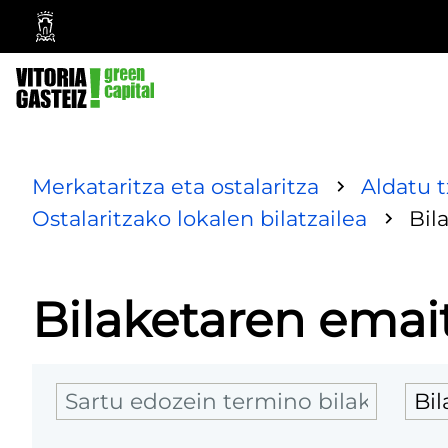
Vitoria-
Gasteizko
Udala
Merkataritza eta ostalaritza
Aldatu 
Ostalaritzako lokalen bilatzailea
Bil
Bilaketaren emai