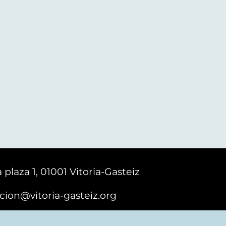
 plaza 1, 01001 Vitoria-Gasteiz
cion@vitoria-gasteiz.org
161616