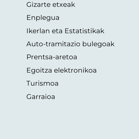
Gizarte etxeak
Enplegua
Ikerlan eta Estatistikak
Auto-tramitazio bulegoak
Prentsa-aretoa
Egoitza elektronikoa
Turismoa
Garraioa