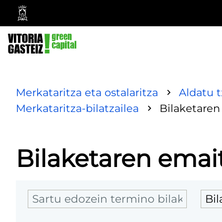
Vitoria-
Gasteizko
Udala
Merkataritza eta ostalaritza
Aldatu 
Merkataritza-bilatzailea
Bilaketaren
Bilaketaren emai