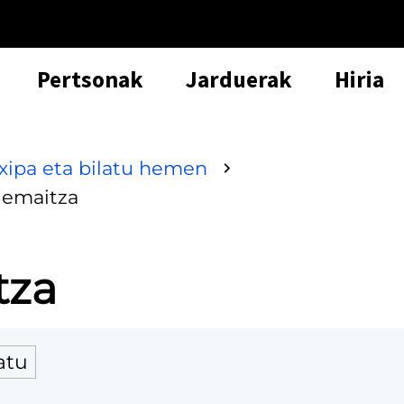
Pertsonak
Jarduerak
Hiria
txipa eta bilatu hemen
 emaitza
tza