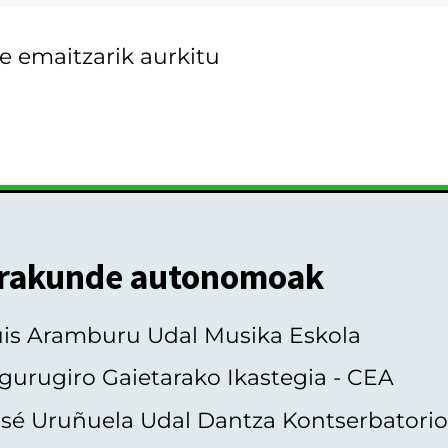
e emaitzarik aurkitu
rakunde autonomoak
uis Aramburu Udal Musika Eskola
gurugiro Gaietarako Ikastegia - CEA
sé Uruñuela Udal Dantza Kontserbatori