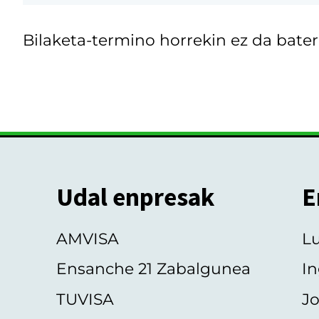
Bilaketa-termino horrekin ez da bater
Udal enpresak
E
AMVISA
L
Ensanche 21 Zabalgunea
In
TUVISA
Jo