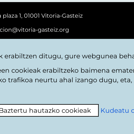
 plaza 1, 01001 Vitoria-Gasteiz
cion@vitoria-gasteiz.org
161616
 erabiltzen ditugu, gure webgunea behar
teen cookieak erabiltzeko baimena emate
 trafikoa neurtu ahal izango dugu, eta, 
itika
Web mapa
Erabilerraztasuna
Harremaneta
Baztertu hautazko cookieak
Kudeatu 