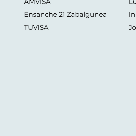
AMVISA
L
Ensanche 21 Zabalgunea
In
TUVISA
Jo