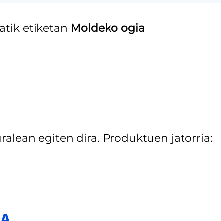
atik etiketan
Moldeko ogia
alean egiten dira. Produktuen jatorria:
TA