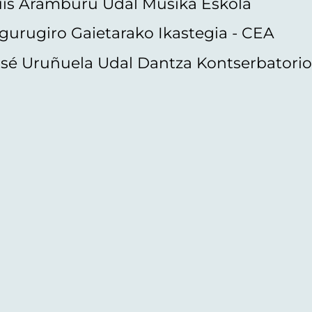
uis Aramburu Udal Musika Eskola
gurugiro Gaietarako Ikastegia - CEA
sé Uruñuela Udal Dantza Kontserbatori