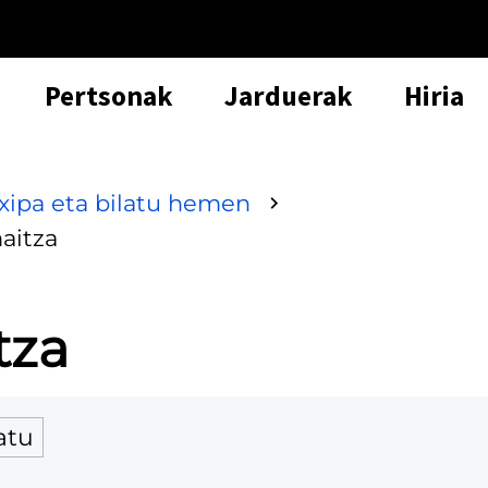
Pertsonak
Jarduerak
Hiria
txipa eta bilatu hemen
aitza
tza