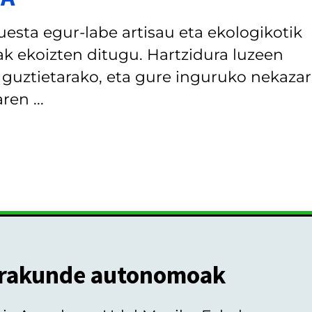
uesta egur-labe artisau eta ekologikotik
ak ekoizten ditugu. Hartzidura luzeen
guztietarako, eta gure inguruko nekazar
en ...
rakunde autonomoak