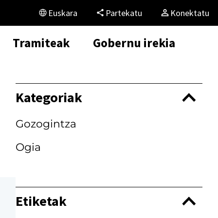
Euskara
Partekatu
Konektatu
Tramiteak
Gobernu irekia
Kategoriak
Gozogintza
Ogia
Etiketak