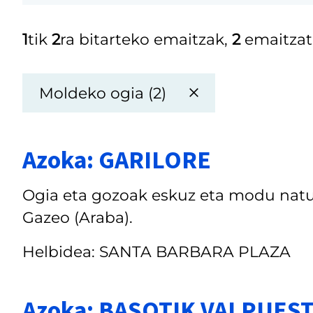
1
tik
2
ra bitarteko emaitzak,
2
emaitzat
Moldeko ogia (2)
Azoka: GARILORE
Ogia eta gozoak eskuz eta modu natur
Gazeo (Araba).
Helbidea: SANTA BARBARA PLAZA
Azoka: BASOTIK VALPUES