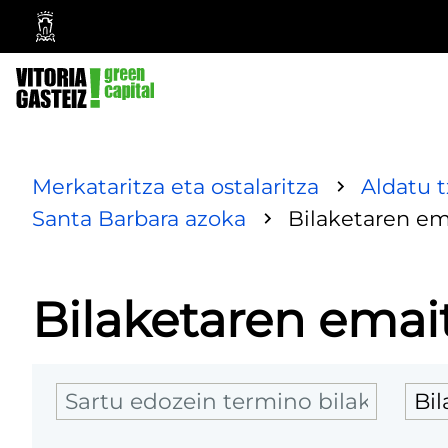
Vitoria-
Gasteizko
Udala
Merkataritza eta ostalaritza
Aldatu 
Santa Barbara azoka
Bilaketaren em
Bilaketaren emai