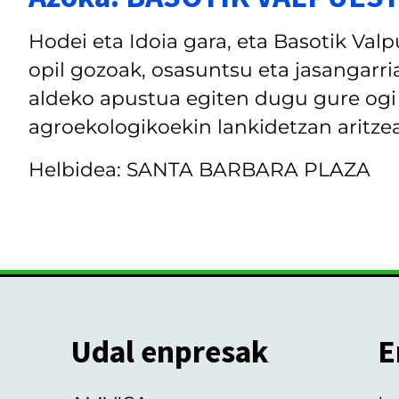
Hodei eta Idoia gara, eta Basotik Valp
opil gozoak, osasuntsu eta jasangarri
aldeko apustua egiten dugu gure ogi 
agroekologikoekin lankidetzan aritzear
Helbidea: SANTA BARBARA PLAZA
Udal enpresak
E