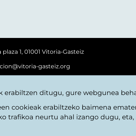
 plaza 1, 01001 Vitoria-Gasteiz
cion@vitoria-gasteiz.org
161616
 erabiltzen ditugu, gure webgunea behar
teen cookieak erabiltzeko baimena emate
 trafikoa neurtu ahal izango dugu, eta, 
itika
Web mapa
Erabilerraztasuna
Harremaneta