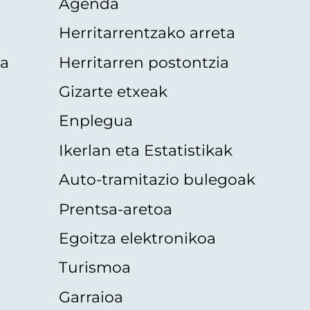
Agenda
Herritarrentzako arreta
oa
Herritarren postontzia
Gizarte etxeak
Enplegua
Ikerlan eta Estatistikak
Auto-tramitazio bulegoak
Prentsa-aretoa
Egoitza elektronikoa
Turismoa
Garraioa