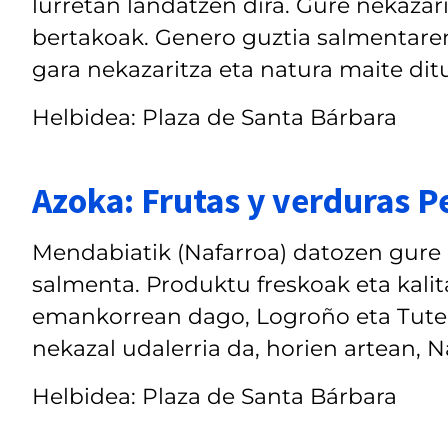
lurretan landatzen dira. Gure nekazar
bertakoak. Genero guztia salmentare
gara nekazaritza eta natura maite dit
Helbidea: Plaza de Santa Bárbara
Azoka: Frutas y verduras Pe
Mendabiatik (Nafarroa) datozen gure 
salmenta. Produktu freskoak eta kali
emankorrean dago, Logroño eta Tutera
nekazal udalerria da, horien artean, Na
Helbidea: Plaza de Santa Bárbara