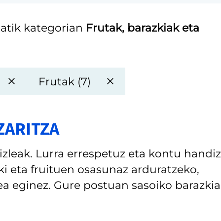
atik kategorian
Frutak, barazkiak eta
Frutak (7)
ZARITZA
oizleak. Lurra errespetuz eta kontu handiz
ki eta fruituen osasunaz arduratzeko,
lea eginez. Gure postuan sasoiko barazki