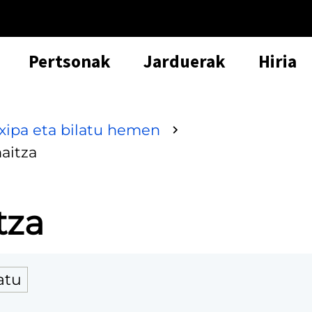
Pertsonak
Jarduerak
Hiria
txipa eta bilatu hemen
aitza
tza