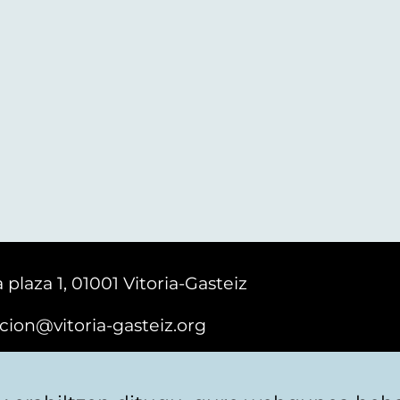
 plaza 1, 01001 Vitoria-Gasteiz
cion@vitoria-gasteiz.org
161616