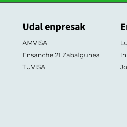
Udal enpresak
E
AMVISA
L
Ensanche 21 Zabalgunea
In
TUVISA
Jo