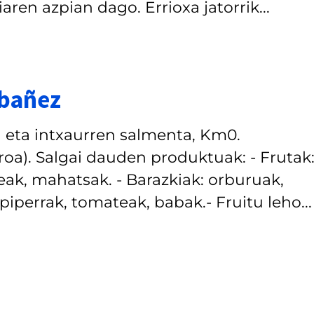
ren azpian dago. Errioxa jatorrik...
Ibañez
a eta intxaurren salmenta, Km0.
oa). Salgai dauden produktuak: - Frutak
eak, mahatsak. - Barazkiak: orburuak,
piperrak, tomateak, babak.- Fruitu leho...