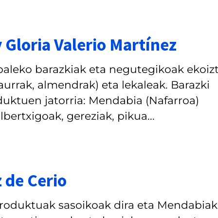
 Gloria Valerio Martínez
zabaleko barazkiak eta negutegikoak ekoiz
aurrak, almendrak) eta lekaleak. Barazki
duktuen jatorria: Mendabia (Nafarroa)
bertxigoak, gereziak, pikua...
 de Cerio
roduktuak sasoikoak dira eta Mendabia