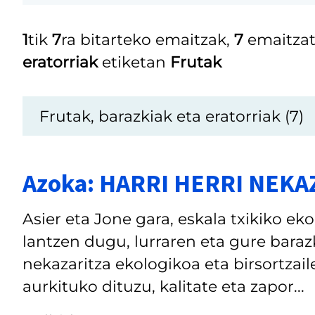
1
tik
7
ra bitarteko emaitzak,
7
emaitzat
eratorriak
etiketan
Frutak
Frutak, barazkiak eta eratorriak (7)
Azoka: HARRI HERRI NEKA
Asier eta Jone gara, eskala txikiko ek
lantzen dugu, lurraren eta gure baraz
nekazaritza ekologikoa eta birsortzai
aurkituko dituzu, kalitate eta zapor...