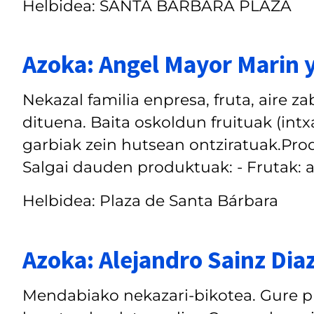
Helbidea: SANTA BARBARA PLAZA
Azoka: Angel Mayor Marin y
Nekazal familia enpresa, fruta, aire 
dituena. Baita oskoldun fruituak (intx
garbiak zein hutsean ontziratuak.Pro
Salgai dauden produktuak: - Frutak: al
Helbidea: Plaza de Santa Bárbara
Azoka: Alejandro Sainz Diaz
Mendabiako nekazari-bikotea. Gure p