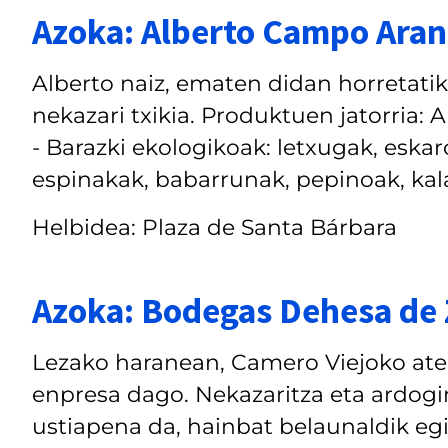
Azoka: Alberto Campo Ara
Alberto naiz, ematen didan horretatik
nekazari txikia. Produktuen jatorria:
- Barazki ekologikoak: letxugak, eskar
espinakak, babarrunak, pepinoak, kalab
Helbidea: Plaza de Santa Bárbara
Azoka: Bodegas Dehesa de 
Lezako haranean, Camero Viejoko atea
enpresa dago. Nekazaritza eta ardogin
ustiapena da, hainbat belaunaldik eg