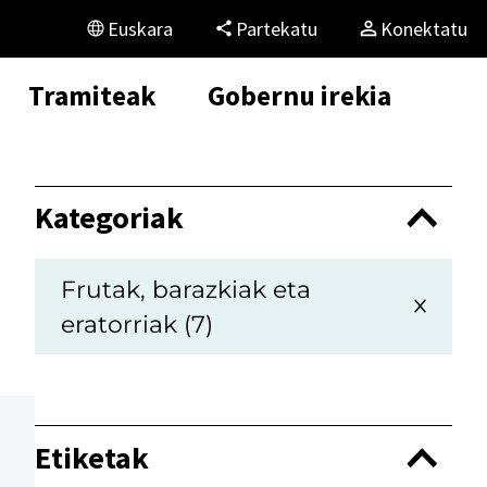
Euskara
Partekatu
Konektatu
Tramiteak
Gobernu irekia
Kategoriak
Frutak, barazkiak eta
eratorriak (7)
Etiketak