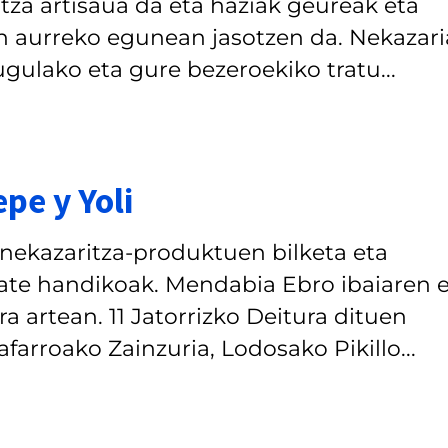
itza artisaua da eta haziak geureak eta
n aurreko egunean jasotzen da. Nekazari
ugulako eta gure bezeroekiko tratu...
pe y Yoli
nekazaritza-produktuen bilketa eta
tate handikoak. Mendabia Ebro ibaiaren e
 artean. 11 Jatorrizko Deitura dituen
farroako Zainzuria, Lodosako Pikillo...