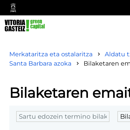
Vitoria-
Gasteizko
Udala
Merkataritza eta ostalaritza
Aldatu 
Santa Barbara azoka
Bilaketaren em
Bilaketaren emai