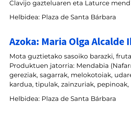
Clavijo gazteluaren eta Laturce mendia
Helbidea: Plaza de Santa Bárbara
Azoka: Maria Olga Alcalde 
Mota guztietako sasoiko barazki, frut
Produktuen jatorria: Mendabia (Nafarr
gereziak, sagarrak, melokotoiak, udar
kardua, tipulak, zainzuriak, pepinoak, 
Helbidea: Plaza de Santa Bárbara