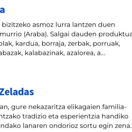
na
 bizitzeko asmoz lurra lantzen duen
 Amurrio (Araba). Salgai dauden produktua
olak, kardua, borraja, zerbak, porruak,
azak, kalabazinak, azalorea, a...
Zeladas
n, gure nekazaritza elikagaien familia-
tzako tradizio eta esperientzia handiko
indako lanaren ondorioz sortu egin zena.