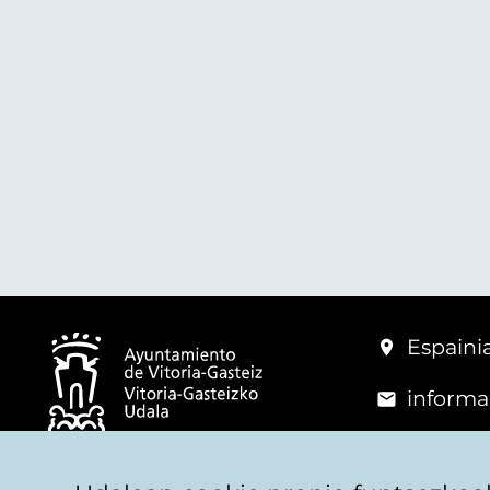
Espainia
informa
+34 945
© Vitoria-Gasteizko Udala