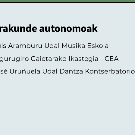
rakunde autonomoak
uis Aramburu Udal Musika Eskola
gurugiro Gaietarako Ikastegia - CEA
sé Uruñuela Udal Dantza Kontserbatori