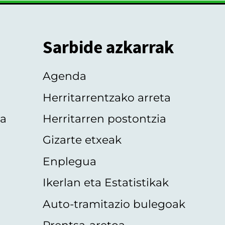
Sarbide azkarrak
Agenda
Herritarrentzako arreta
oa
Herritarren postontzia
Gizarte etxeak
Enplegua
Ikerlan eta Estatistikak
Auto-tramitazio bulegoak
Prentsa-aretoa