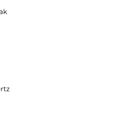
ak
rtz