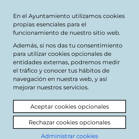
Ayuntamiento
Compartir
Con
Castellano
En el Ayuntamiento utilizamos cookies
Vitoria-
propias esenciales para el
Gasteiz
funcionamiento de nuestro sitio web.
Además, si nos das tu consentimiento
Buscador de locales de hostelería
para utilizar cookies opcionales de
entidades externas, podremos medir
el tráfico y conocer tus hábitos de
Resultado de la
navegación en nuestra web, y así
mejorar nuestros servicios.
búsqueda
Aceptar cookies opcionales
Rechazar cookies opcionales
Administrar cookies