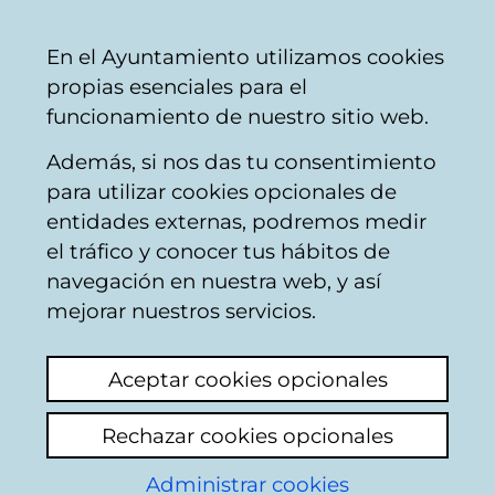
Ayuntamiento
Compartir
Con
Castellano
En el Ayuntamiento utilizamos cookies
Vitoria-
propias esenciales para el
Gasteiz
funcionamiento de nuestro sitio web.
Además, si nos das tu consentimiento
Buscador de locales de hostelería
para utilizar cookies opcionales de
entidades externas, podremos medir
el tráfico y conocer tus hábitos de
Resultado de la
navegación en nuestra web, y así
mejorar nuestros servicios.
búsqueda
Aceptar cookies opcionales
Rechazar cookies opcionales
Administrar cookies