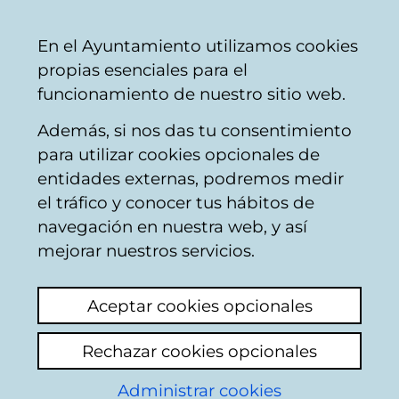
Ayuntamiento
Compartir
Con
Castellano
En el Ayuntamiento utilizamos cookies
Vitoria-
propias esenciales para el
Gasteiz
funcionamiento de nuestro sitio web.
Además, si nos das tu consentimiento
Buscador de locales de hostelería
para utilizar cookies opcionales de
entidades externas, podremos medir
el tráfico y conocer tus hábitos de
Resultado de la
navegación en nuestra web, y así
mejorar nuestros servicios.
búsqueda
Aceptar cookies opcionales
Rechazar cookies opcionales
Administrar cookies