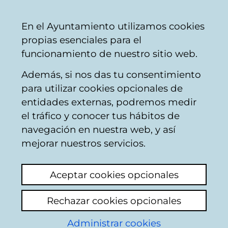
Ayuntamiento
Compartir
Con
Castellano
En el Ayuntamiento utilizamos cookies
Vitoria-
propias esenciales para el
Gasteiz
funcionamiento de nuestro sitio web.
Además, si nos das tu consentimiento
Buscador del mercado de Santa
para utilizar cookies opcionales de
Bárbara
entidades externas, podremos medir
el tráfico y conocer tus hábitos de
navegación en nuestra web, y así
Resultado de la
mejorar nuestros servicios.
búsqueda
Aceptar cookies opcionales
Rechazar cookies opcionales
Administrar cookies