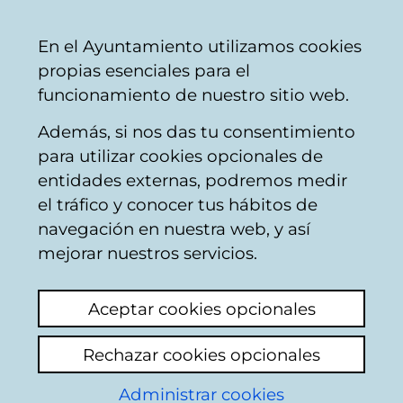
Ayuntamiento
Compartir
Con
Castellano
En el Ayuntamiento utilizamos cookies
Vitoria-
propias esenciales para el
Gasteiz
funcionamiento de nuestro sitio web.
Además, si nos das tu consentimiento
Buscador del mercado de Santa
para utilizar cookies opcionales de
Bárbara
entidades externas, podremos medir
el tráfico y conocer tus hábitos de
navegación en nuestra web, y así
Resultado de la
mejorar nuestros servicios.
búsqueda
Aceptar cookies opcionales
Rechazar cookies opcionales
Administrar cookies