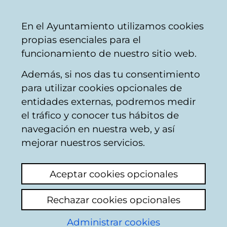
Ayuntamiento
Compartir
Con
Castellano
En el Ayuntamiento utilizamos cookies
Vitoria-
propias esenciales para el
Gasteiz
funcionamiento de nuestro sitio web.
Además, si nos das tu consentimiento
Buscador del mercado de Santa
para utilizar cookies opcionales de
Bárbara
entidades externas, podremos medir
el tráfico y conocer tus hábitos de
navegación en nuestra web, y así
Resultado de la
mejorar nuestros servicios.
búsqueda
Aceptar cookies opcionales
Rechazar cookies opcionales
Administrar cookies