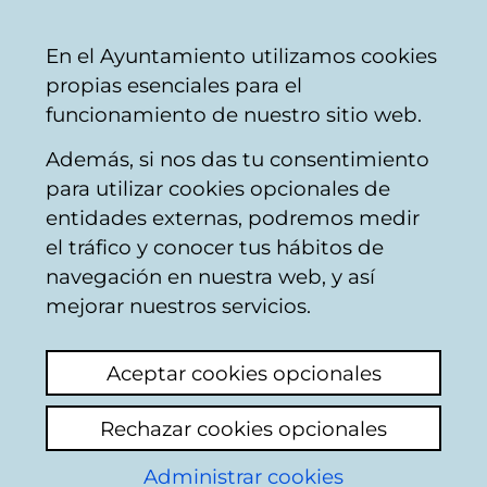
Ayuntamiento
Compartir
Con
Castellano
En el Ayuntamiento utilizamos cookies
Vitoria-
propias esenciales para el
Gasteiz
funcionamiento de nuestro sitio web.
Además, si nos das tu consentimiento
Konpondu
para utilizar cookies opcionales de
entidades externas, podremos medir
el tráfico y conocer tus hábitos de
Resultado de la
navegación en nuestra web, y así
mejorar nuestros servicios.
búsqueda
Aceptar cookies opcionales
Rechazar cookies opcionales
Administrar cookies