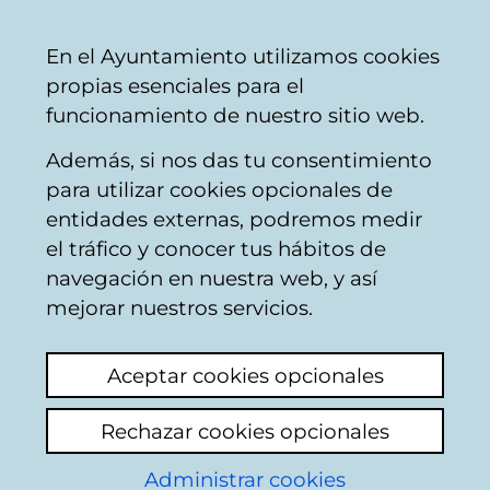
Ayuntamiento
Compartir
Con
Castellano
En el Ayuntamiento utilizamos cookies
Vitoria-
propias esenciales para el
Gasteiz
funcionamiento de nuestro sitio web.
Además, si nos das tu consentimiento
Konpondu
para utilizar cookies opcionales de
entidades externas, podremos medir
el tráfico y conocer tus hábitos de
Resultado de la
navegación en nuestra web, y así
mejorar nuestros servicios.
búsqueda
Aceptar cookies opcionales
Rechazar cookies opcionales
Administrar cookies