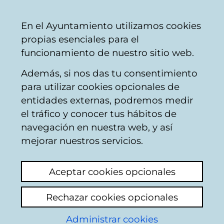
Ayuntamiento
Compartir
Con
Castellano
En el Ayuntamiento utilizamos cookies
Vitoria-
propias esenciales para el
Gasteiz
funcionamiento de nuestro sitio web.
Además, si nos das tu consentimiento
Buscador de locales de hostelería
para utilizar cookies opcionales de
entidades externas, podremos medir
el tráfico y conocer tus hábitos de
Resultado de la
navegación en nuestra web, y así
mejorar nuestros servicios.
búsqueda
Aceptar cookies opcionales
Rechazar cookies opcionales
Administrar cookies