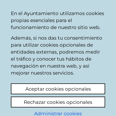
Ayuntamiento
Compartir
Con
Castellano
En el Ayuntamiento utilizamos cookies
Vitoria-
propias esenciales para el
Gasteiz
funcionamiento de nuestro sitio web.
Además, si nos das tu consentimiento
Buscador de locales de hostelería
para utilizar cookies opcionales de
entidades externas, podremos medir
el tráfico y conocer tus hábitos de
Resultado de la
navegación en nuestra web, y así
mejorar nuestros servicios.
búsqueda
Aceptar cookies opcionales
Rechazar cookies opcionales
Administrar cookies