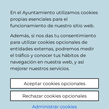
Ayuntamiento
Compartir
Con
Castellano
En el Ayuntamiento utilizamos cookies
Vitoria-
propias esenciales para el
Gasteiz
funcionamiento de nuestro sitio web.
Además, si nos das tu consentimiento
Buscador de comercios
para utilizar cookies opcionales de
entidades externas, podremos medir
el tráfico y conocer tus hábitos de
Resultado de la
navegación en nuestra web, y así
mejorar nuestros servicios.
búsqueda
Aceptar cookies opcionales
Rechazar cookies opcionales
Administrar cookies