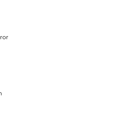
ror
n