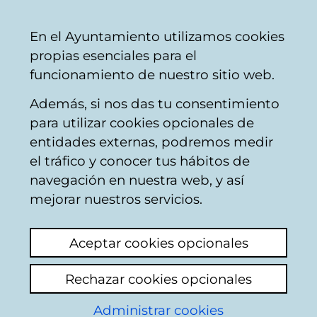
Ayuntamiento
Compartir
Con
Castellano
En el Ayuntamiento utilizamos cookies
Vitoria-
propias esenciales para el
Gasteiz
funcionamiento de nuestro sitio web.
Además, si nos das tu consentimiento
Buscador del mercado de Santa
para utilizar cookies opcionales de
Bárbara
entidades externas, podremos medir
el tráfico y conocer tus hábitos de
navegación en nuestra web, y así
Resultado de la
mejorar nuestros servicios.
búsqueda
Aceptar cookies opcionales
Rechazar cookies opcionales
Administrar cookies