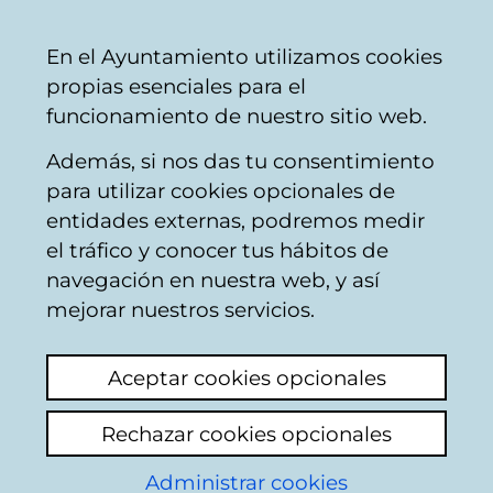
Ayuntamiento
Compartir
Con
Castellano
En el Ayuntamiento utilizamos cookies
Vitoria-
propias esenciales para el
Gasteiz
funcionamiento de nuestro sitio web.
Además, si nos das tu consentimiento
Buscador del mercado de Santa
para utilizar cookies opcionales de
Bárbara
entidades externas, podremos medir
el tráfico y conocer tus hábitos de
navegación en nuestra web, y así
Resultado de la
mejorar nuestros servicios.
búsqueda
Aceptar cookies opcionales
Rechazar cookies opcionales
Administrar cookies