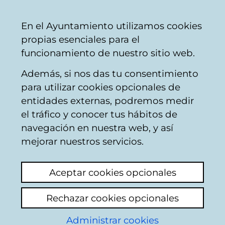
Ayuntamiento
Compartir
Con
Castellano
En el Ayuntamiento utilizamos cookies
Vitoria-
propias esenciales para el
Gasteiz
funcionamiento de nuestro sitio web.
Además, si nos das tu consentimiento
Buscador del mercado de Santa
para utilizar cookies opcionales de
Bárbara
entidades externas, podremos medir
el tráfico y conocer tus hábitos de
navegación en nuestra web, y así
Resultado de la
mejorar nuestros servicios.
búsqueda
Aceptar cookies opcionales
Rechazar cookies opcionales
Administrar cookies