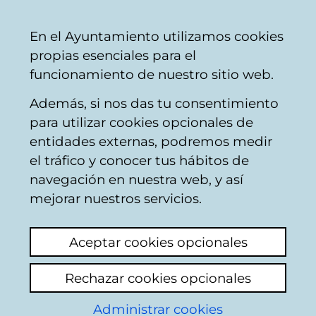
Ayuntamiento
Compartir
Con
Castellano
En el Ayuntamiento utilizamos cookies
Vitoria-
propias esenciales para el
Gasteiz
funcionamiento de nuestro sitio web.
Además, si nos das tu consentimiento
Buscador de comercios
para utilizar cookies opcionales de
entidades externas, podremos medir
el tráfico y conocer tus hábitos de
Resultado de la
navegación en nuestra web, y así
mejorar nuestros servicios.
búsqueda
Aceptar cookies opcionales
Rechazar cookies opcionales
Administrar cookies