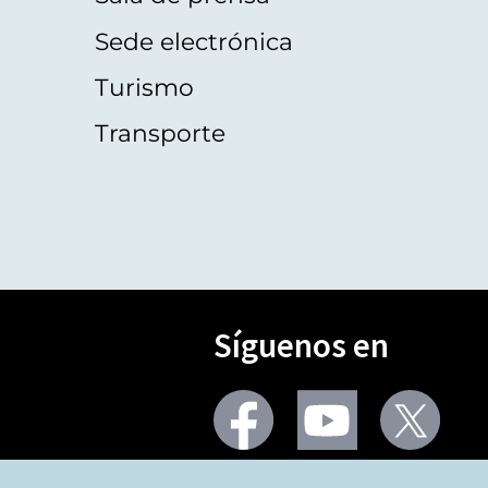
Sede electrónica
Turismo
Transporte
Síguenos en
Seguir
Seguir
Segu
en
en
en
facebook
youtube
X