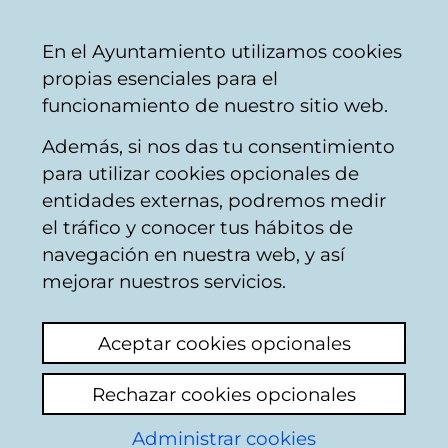
Ayuntamiento
Compartir
Con
Castellano
En el Ayuntamiento utilizamos cookies
Vitoria-
propias esenciales para el
Gasteiz
funcionamiento de nuestro sitio web.
Además, si nos das tu consentimiento
Buscador de locales de hostelería
para utilizar cookies opcionales de
entidades externas, podremos medir
el tráfico y conocer tus hábitos de
Resultado de la
navegación en nuestra web, y así
mejorar nuestros servicios.
búsqueda
Aceptar cookies opcionales
Rechazar cookies opcionales
Administrar cookies