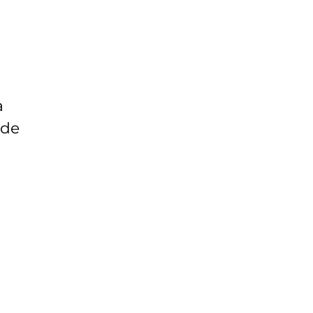
a
 de