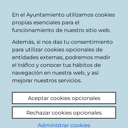
Ayuntamiento
Compartir
Con
Castellano
En el Ayuntamiento utilizamos cookies
Vitoria-
propias esenciales para el
Gasteiz
funcionamiento de nuestro sitio web.
Además, si nos das tu consentimiento
Buscador de comercios
para utilizar cookies opcionales de
entidades externas, podremos medir
el tráfico y conocer tus hábitos de
Resultado de la
navegación en nuestra web, y así
mejorar nuestros servicios.
búsqueda
Aceptar cookies opcionales
Rechazar cookies opcionales
Administrar cookies