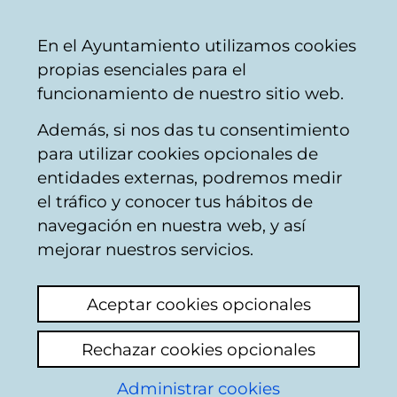
Ayuntamiento
Compartir
Con
Castellano
En el Ayuntamiento utilizamos cookies
Vitoria-
propias esenciales para el
Gasteiz
funcionamiento de nuestro sitio web.
Además, si nos das tu consentimiento
Buscador de comercios
para utilizar cookies opcionales de
entidades externas, podremos medir
el tráfico y conocer tus hábitos de
Resultado de la
navegación en nuestra web, y así
mejorar nuestros servicios.
búsqueda
Aceptar cookies opcionales
Rechazar cookies opcionales
Administrar cookies