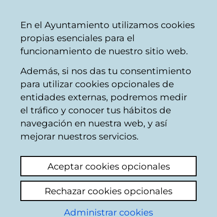
Ayuntamiento
Compartir
Con
Castellano
En el Ayuntamiento utilizamos cookies
Vitoria-
propias esenciales para el
Gasteiz
funcionamiento de nuestro sitio web.
Además, si nos das tu consentimiento
Buscador del mercado de Santa
para utilizar cookies opcionales de
Bárbara
entidades externas, podremos medir
el tráfico y conocer tus hábitos de
navegación en nuestra web, y así
Resultado de la
mejorar nuestros servicios.
búsqueda
Aceptar cookies opcionales
Rechazar cookies opcionales
Administrar cookies