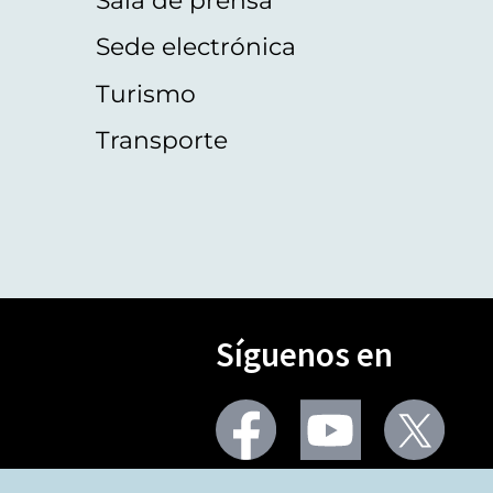
Sede electrónica
Turismo
Transporte
Síguenos en
Seguir
Seguir
Segu
en
en
en
facebook
youtube
X