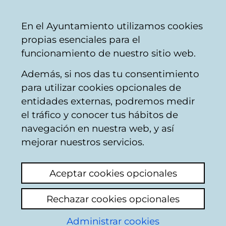
Ayuntamiento
Compartir
Con
Castellano
En el Ayuntamiento utilizamos cookies
Vitoria-
propias esenciales para el
Gasteiz
funcionamiento de nuestro sitio web.
Además, si nos das tu consentimiento
Konpondu
para utilizar cookies opcionales de
entidades externas, podremos medir
el tráfico y conocer tus hábitos de
Resultado de la
navegación en nuestra web, y así
mejorar nuestros servicios.
búsqueda
Aceptar cookies opcionales
Rechazar cookies opcionales
Administrar cookies