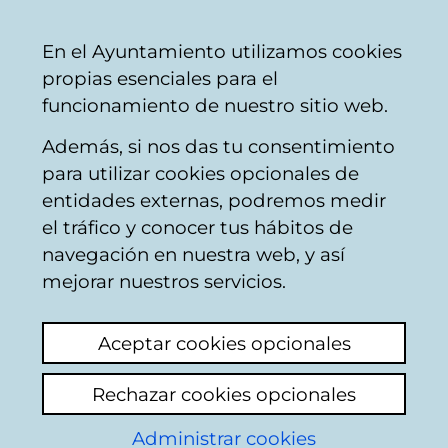
Ayuntamiento
Compartir
Con
Castellano
En el Ayuntamiento utilizamos cookies
Vitoria-
propias esenciales para el
Gasteiz
funcionamiento de nuestro sitio web.
Además, si nos das tu consentimiento
Konpondu
para utilizar cookies opcionales de
entidades externas, podremos medir
el tráfico y conocer tus hábitos de
Resultado de la
navegación en nuestra web, y así
mejorar nuestros servicios.
búsqueda
Aceptar cookies opcionales
Rechazar cookies opcionales
Administrar cookies