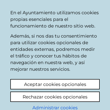
Ayuntamiento
Compartir
Con
Castellano
En el Ayuntamiento utilizamos cookies
Vitoria-
propias esenciales para el
Gasteiz
funcionamiento de nuestro sitio web.
Además, si nos das tu consentimiento
Konpondu
para utilizar cookies opcionales de
entidades externas, podremos medir
el tráfico y conocer tus hábitos de
Resultado de la
navegación en nuestra web, y así
mejorar nuestros servicios.
búsqueda
Aceptar cookies opcionales
Rechazar cookies opcionales
Administrar cookies