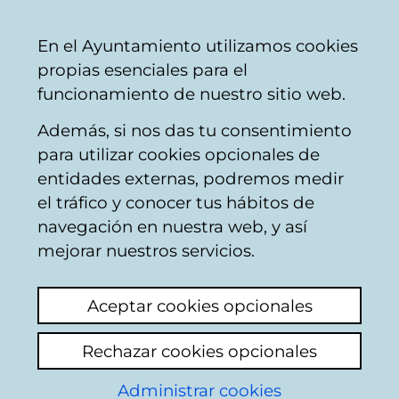
Ayuntamiento
Compartir
Con
Castellano
En el Ayuntamiento utilizamos cookies
Vitoria-
propias esenciales para el
Gasteiz
funcionamiento de nuestro sitio web.
Además, si nos das tu consentimiento
Konpondu
para utilizar cookies opcionales de
entidades externas, podremos medir
el tráfico y conocer tus hábitos de
Resultado de la
navegación en nuestra web, y así
mejorar nuestros servicios.
búsqueda
Aceptar cookies opcionales
Rechazar cookies opcionales
Administrar cookies