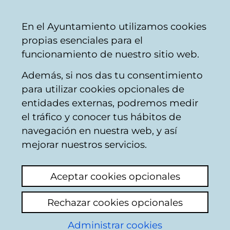
Ayuntamiento
Compartir
Con
Castellano
En el Ayuntamiento utilizamos cookies
Vitoria-
propias esenciales para el
Gasteiz
funcionamiento de nuestro sitio web.
Además, si nos das tu consentimiento
Konpondu
para utilizar cookies opcionales de
entidades externas, podremos medir
el tráfico y conocer tus hábitos de
Resultado de la
navegación en nuestra web, y así
mejorar nuestros servicios.
búsqueda
Aceptar cookies opcionales
Rechazar cookies opcionales
Administrar cookies