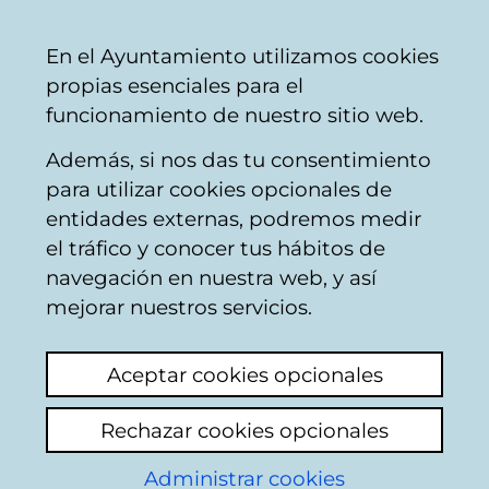
Ayuntamiento
Compartir
Con
Castellano
En el Ayuntamiento utilizamos cookies
Vitoria-
propias esenciales para el
Gasteiz
funcionamiento de nuestro sitio web.
Además, si nos das tu consentimiento
Konpondu
para utilizar cookies opcionales de
entidades externas, podremos medir
el tráfico y conocer tus hábitos de
Resultado de la
navegación en nuestra web, y así
mejorar nuestros servicios.
búsqueda
Aceptar cookies opcionales
Rechazar cookies opcionales
Administrar cookies