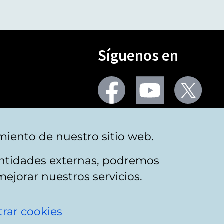
Síguenos en
Seguir
Seguir
Segu
en
en
en
facebook
youtube
X
(Twi
Más redes
miento de nuestro sitio web.
 entidades externas, podremos
mejorar nuestros servicios.
rar cookies