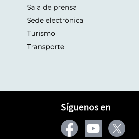
Sala de prensa
Sede electrónica
Turismo
Transporte
Síguenos en
Seguir
Seguir
Segu
en
en
en