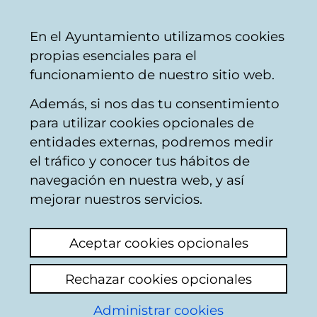
Ayuntamiento
Compartir
Con
Castellano
En el Ayuntamiento utilizamos cookies
Vitoria-
propias esenciales para el
Gasteiz
funcionamiento de nuestro sitio web.
Además, si nos das tu consentimiento
Konpondu
para utilizar cookies opcionales de
entidades externas, podremos medir
el tráfico y conocer tus hábitos de
Resultado de la
navegación en nuestra web, y así
mejorar nuestros servicios.
búsqueda
Aceptar cookies opcionales
Rechazar cookies opcionales
Administrar cookies