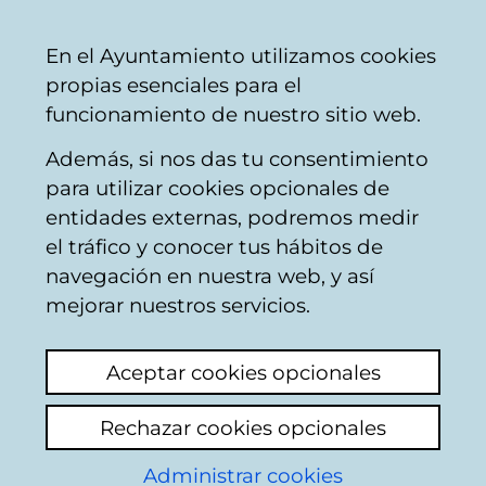
Vitoria-
Share
Con
English
En el Ayuntamiento utilizamos cookies
Gasteiz
propias esenciales para el
City
funcionamiento de nuestro sitio web.
Council
Además, si nos das tu consentimiento
Buscador de locales de hostelería
para utilizar cookies opcionales de
entidades externas, podremos medir
el tráfico y conocer tus hábitos de
Resultado de la
navegación en nuestra web, y así
mejorar nuestros servicios.
búsqueda
Aceptar cookies opcionales
Rechazar cookies opcionales
Administrar cookies