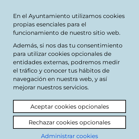
Vitoria-
Share
Con
English
En el Ayuntamiento utilizamos cookies
Gasteiz
propias esenciales para el
City
funcionamiento de nuestro sitio web.
Council
Además, si nos das tu consentimiento
Buscador de locales de hostelería
para utilizar cookies opcionales de
entidades externas, podremos medir
el tráfico y conocer tus hábitos de
Resultado de la
navegación en nuestra web, y así
mejorar nuestros servicios.
búsqueda
Aceptar cookies opcionales
Rechazar cookies opcionales
Administrar cookies