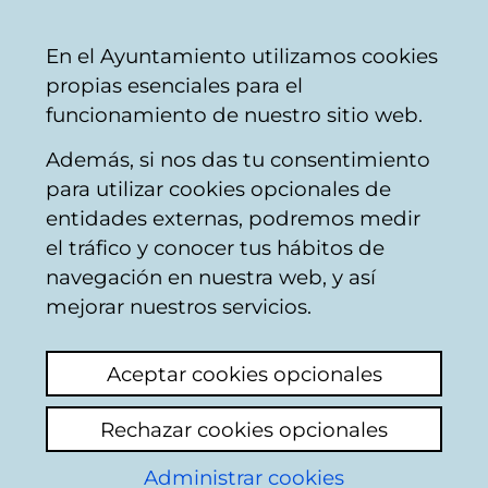
Vitoria-
Share
Con
English
En el Ayuntamiento utilizamos cookies
Gasteiz
propias esenciales para el
City
funcionamiento de nuestro sitio web.
Council
Además, si nos das tu consentimiento
Buscador de locales de hostelería
para utilizar cookies opcionales de
entidades externas, podremos medir
el tráfico y conocer tus hábitos de
Resultado de la
navegación en nuestra web, y así
mejorar nuestros servicios.
búsqueda
Aceptar cookies opcionales
Rechazar cookies opcionales
Administrar cookies