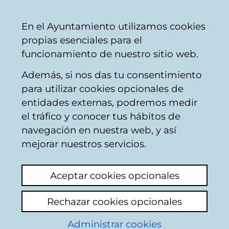
Vitoria-
Share
Con
English
En el Ayuntamiento utilizamos cookies
Gasteiz
propias esenciales para el
City
funcionamiento de nuestro sitio web.
Council
Además, si nos das tu consentimiento
Buscador de locales de hostelería
para utilizar cookies opcionales de
entidades externas, podremos medir
el tráfico y conocer tus hábitos de
Resultado de la
navegación en nuestra web, y así
mejorar nuestros servicios.
búsqueda
Aceptar cookies opcionales
Rechazar cookies opcionales
Administrar cookies