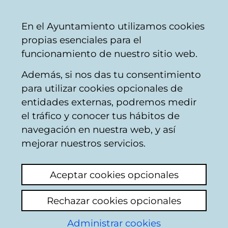
Vitoria-
Share
Con
English
En el Ayuntamiento utilizamos cookies
Gasteiz
propias esenciales para el
City
funcionamiento de nuestro sitio web.
Council
Además, si nos das tu consentimiento
Buscador de locales de hostelería
para utilizar cookies opcionales de
entidades externas, podremos medir
el tráfico y conocer tus hábitos de
Resultado de la
navegación en nuestra web, y así
mejorar nuestros servicios.
búsqueda
Aceptar cookies opcionales
Rechazar cookies opcionales
Administrar cookies