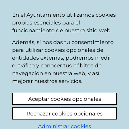
Vitoria-
Share
Con
English
En el Ayuntamiento utilizamos cookies
Gasteiz
propias esenciales para el
City
funcionamiento de nuestro sitio web.
Council
Además, si nos das tu consentimiento
Buscador de locales de hostelería
para utilizar cookies opcionales de
entidades externas, podremos medir
el tráfico y conocer tus hábitos de
Resultado de la
navegación en nuestra web, y así
mejorar nuestros servicios.
búsqueda
Aceptar cookies opcionales
Rechazar cookies opcionales
Administrar cookies