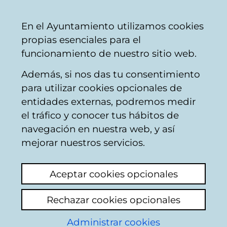
Vitoria-
Share
Con
English
En el Ayuntamiento utilizamos cookies
Gasteiz
propias esenciales para el
City
funcionamiento de nuestro sitio web.
Council
Además, si nos das tu consentimiento
Buscador de locales de hostelería
para utilizar cookies opcionales de
entidades externas, podremos medir
el tráfico y conocer tus hábitos de
Resultado de la
navegación en nuestra web, y así
mejorar nuestros servicios.
búsqueda
Aceptar cookies opcionales
Rechazar cookies opcionales
Administrar cookies