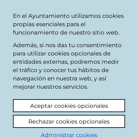
Vitoria-
Share
Con
English
En el Ayuntamiento utilizamos cookies
Gasteiz
propias esenciales para el
City
funcionamiento de nuestro sitio web.
Council
Además, si nos das tu consentimiento
Buscador del mercado de Santa
para utilizar cookies opcionales de
Bárbara
entidades externas, podremos medir
el tráfico y conocer tus hábitos de
navegación en nuestra web, y así
Resultado de la
mejorar nuestros servicios.
búsqueda
Aceptar cookies opcionales
Rechazar cookies opcionales
Administrar cookies