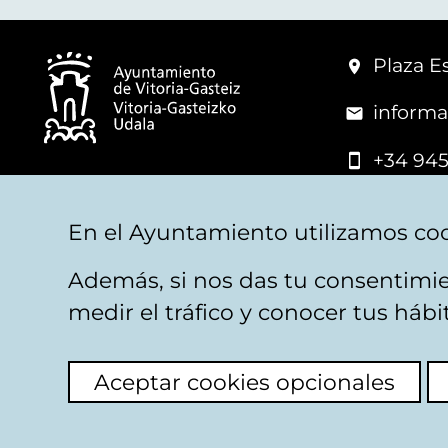
Plaza Es
informa
+34 945
© Vitoria-Gasteiz City Hall
En el Ayuntamiento utilizamos coo
Además, si nos das tu consentimie
Legal warning
Privacy
Politica de cookies
W
medir el tráfico y conocer tus háb
Aceptar cookies opcionales