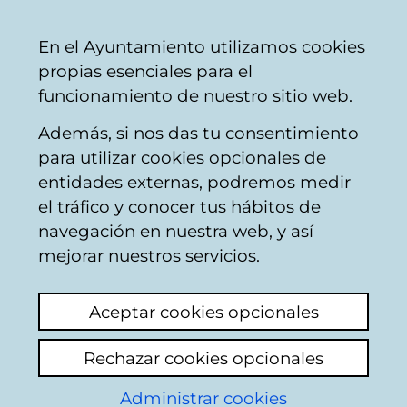
Vitoria-
Share
Con
English
En el Ayuntamiento utilizamos cookies
Gasteiz
propias esenciales para el
City
funcionamiento de nuestro sitio web.
Council
Además, si nos das tu consentimiento
Buscador del mercado de Santa
para utilizar cookies opcionales de
Bárbara
entidades externas, podremos medir
el tráfico y conocer tus hábitos de
navegación en nuestra web, y así
Resultado de la
mejorar nuestros servicios.
búsqueda
Aceptar cookies opcionales
Rechazar cookies opcionales
Administrar cookies